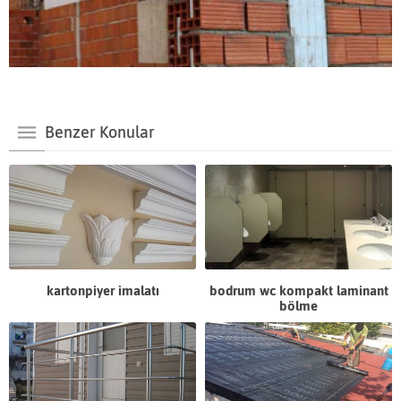
Benzer Konular
kartonpiyer imalatı
bodrum wc kompakt laminant
bölme