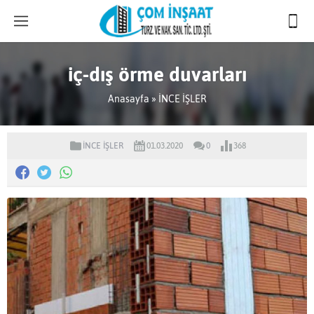
iç-dış örme duvarları
Anasayfa
»
İNCE İŞLER
İNCE İŞLER
01.03.2020
0
368